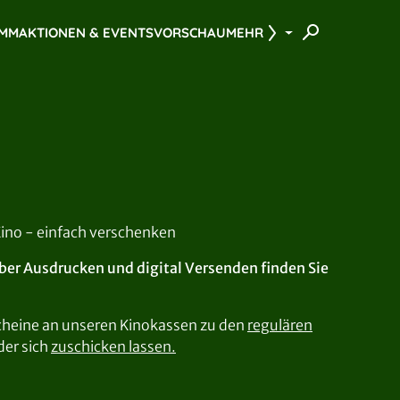
AMM
AKTIONEN & EVENTS
VORSCHAU
MEHR
no - einfach verschenken
er Ausdrucken und digital Versenden finden Sie
cheine an unseren Kinokassen zu den
regulären
der sich
zuschicken lassen.